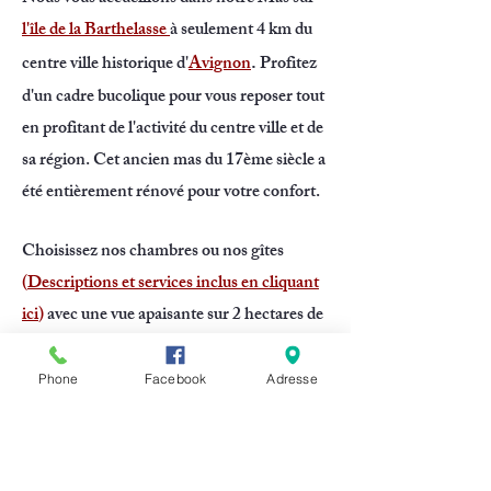
l'île de la Barthelasse
à seulement 4 km du
.
centre ville historique d'
Avignon
Profitez
d'un cadre bucolique pour vous reposer tout
en profitant de l'activité du centre ville et de
sa région. Cet ancien mas du 17ème siècle a
été entièrement rénové pour votre confort.
Choisissez nos chambres ou nos gîtes
(
Descriptions et services inclus en cliquant
ici
)
avec
une vue apaisante sur 2 hectares de
nature avec des arbres fruitiers... et
nouvellement notre pépinière ;
Les
Phone
Facebook
Adresse
palmiers de l'île
Un parking privé gratuit est disponible sur